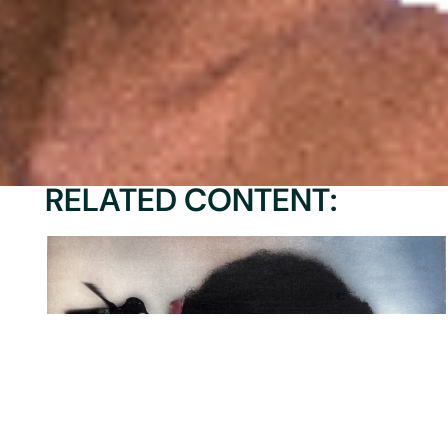
RELATED CONTENT:
para